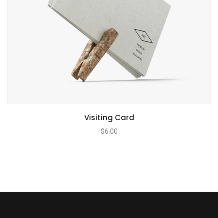
Visiting Card
$
6.00