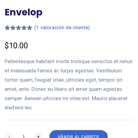
Envelop
(
1
valoración de cliente)
Valorado
1
5.00
sobre
$
10.00
5 basado
en
puntuación
Pellentesque habitant morbi tristique senectus et netus
de cliente
et malesuada fames ac turpis egestas. Vestibulum
tortor quam, feugiat vitae, ultricies eget, tempor sit
amet, ante. Donec eu libero sit amet quam egestas
semper. Aenean ultricies mi vitae est. Mauris placerat
eleifend leo.
-
+
AÑADIR AL CARRITO