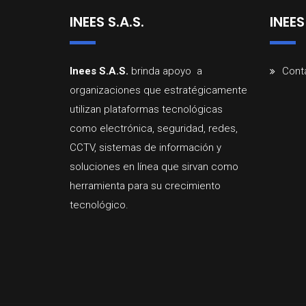
INEES S.A.S.
INEES
Inees
S.A.
S.
brinda
apoyo a
Cont
organizaciones que estratégicamente
utilizan
plataformas
tecnológicas
como
electrónica,
seguridad,
redes,
CCTV,
sistemas
d
e
información
y
soluciones
en
línea
que
sirvan
como
herramienta
para
su
crecimiento
tecnológico
.