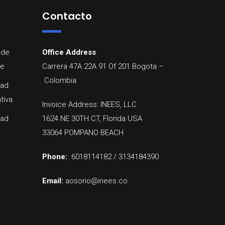
Contacto
 de
Office Address
re
Carrera 47A 22A 91 Of 201
Bogota
–
Colombia
dad
tiva
Invoice Address: INEES, LLC
dad
1624 NE 30TH CT, Florida USA
33064 POMPANO BEACH
Phone:
6018114182 / 3134184390
Email:
aosorio@inees.co