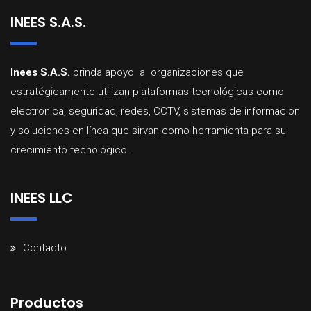
INEES S.A.S.
Inees
S.A.
S.
brinda
apoyo a organizaciones que
estratégicamente utilizan
plataformas
tecnológicas
como
electrónica,
seguridad,
redes,
CCTV,
sistemas
d
e
información
y
soluciones
en
línea
que
sirvan
como
herramienta
para
su
crecimiento
tecnológico
.
INEES LLC
Contacto
Productos