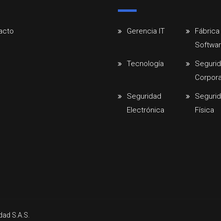
acto
Gerencia IT
Fábrica
Softwa
Tecnología
Seguri
Corpora
Seguridad
Seguri
Electrónica
Física
dad S.A.S.