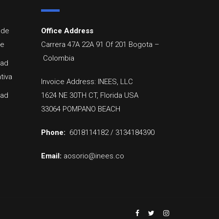
 de
Office Address
re
Carrera 47A 22A 91 Of 201
Bogota
–
Colombia
dad
tiva
Invoice Address: INEES, LLC
dad
1624 NE 30TH CT, Florida USA
33064 POMPANO BEACH
Phone:
6018114182 / 3134184390
Email:
aosorio@inees.co