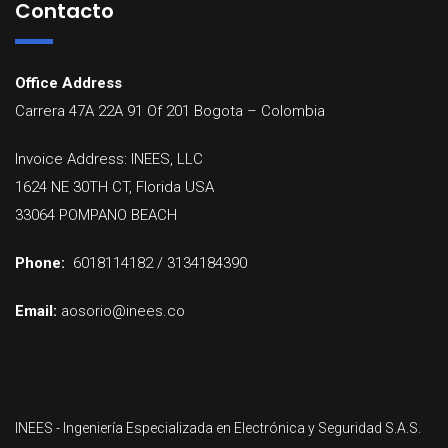
Contacto
Office Address
Carrera 47A 22A 91 Of 201
Bogota
–
Colombia
Invoice Address: INEES, LLC
1624 NE 30TH CT, Florida USA
33064 POMPANO BEACH
Phone:
6018114182 / 3134184390
Email:
aosorio@inees.co
INEES - Ingeniería Especializada en Electrónica y Seguridad S.A.S.