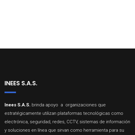
INEES S.A.S.
Inees
S.A.
S.
brinda
apoyo a organizaciones que
estratégicamente utilizan
plataformas
tecnológicas
como
electrónica,
seguridad,
redes,
CCTV,
sistemas
d
e
información
y
soluciones
en
línea
que
sirvan
como
herramienta
para
su