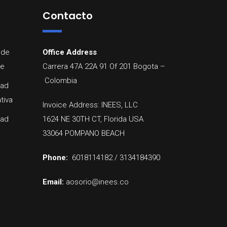
Contacto
 de
Office Address
re
Carrera 47A 22A 91 Of 201
Bogota
–
Colombia
dad
tiva
Invoice Address: INEES, LLC
dad
1624 NE 30TH CT, Florida USA
33064 POMPANO BEACH
Phone:
6018114182 / 3134184390
Email:
aosorio@inees.co