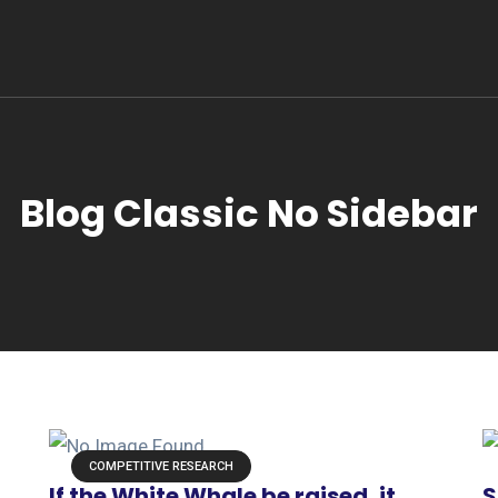
Blog Classic No Sidebar
COMPETITIVE RESEARCH
If the White Whale be raised, it
S