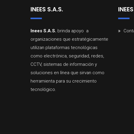
INEES S.A.S.
INEES
Inees
S.A.
S.
brinda
apoyo a
Cont
organizaciones que estratégicamente
utilizan
plataformas
tecnológicas
como
electrónica,
seguridad,
redes,
CCTV,
sistemas
d
e
información
y
soluciones
en
línea
que
sirvan
como
herramienta
para
su
crecimiento
tecnológico
.