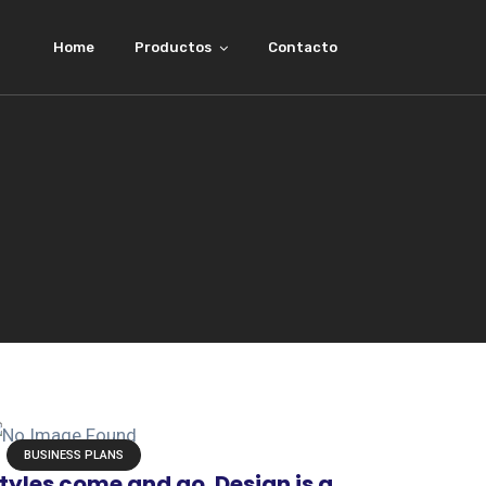
Home
Productos
Contacto
BUSINESS PLANS
tyles come and go. Design is a